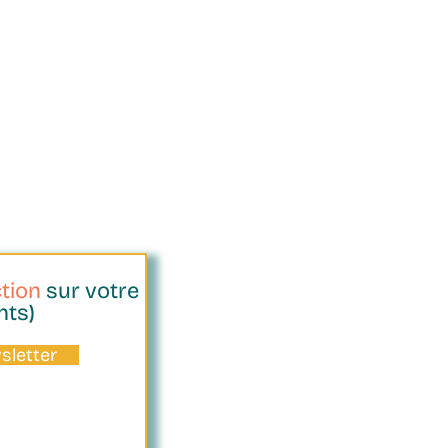
POINT
SERVICE CLIENT
RTE
R
É
ACTIF
HAT
À VOTRE
É
COUTE
tion
sur votre
nts)
sletter