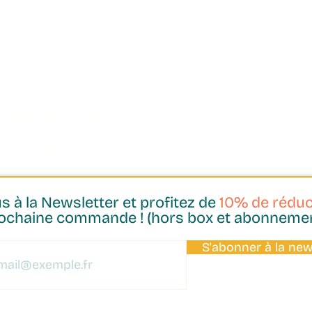
FIDÉLITÉ
LIVRAISON EN 
OMPENSÉE AVEC
RELAIS OFFE
E PROGRAMME
DÈS 49€ D'AC
MYCRACK
 à la Newsletter et profitez de
10% de réduc
ochaine commande ! (hors box et abonneme
S'abonner à la new