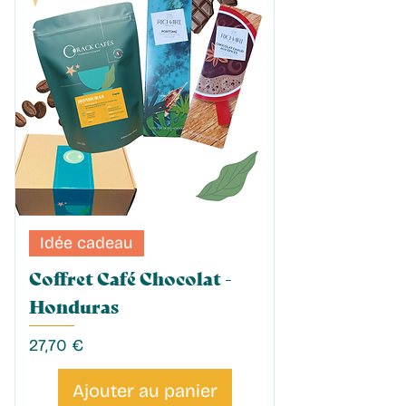
Idée cadeau
Coffret Café Chocolat -
Honduras
Prix
27,70 €
Ajouter au panier