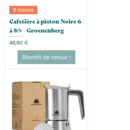
8 tasses
Cafetière à piston Noire 6
à 8☕️ - Groenenberg
Prix
46,90 €
Bientôt de retour !