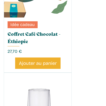
Idée cadeau
Coffret Café Chocolat -
Éthiopie
Prix
27,70 €
Ajouter au panier