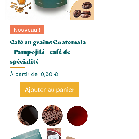
Nouveau !
Café en grains Guatemala
- Pampojilá - café de
spécialité
Prix promotionnel
À partir de
10,90 €
Ajouter au panier