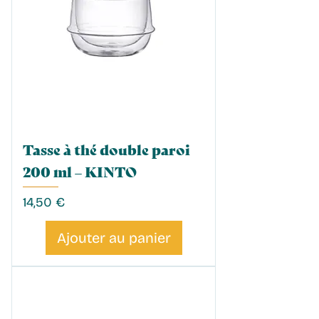
Tasse à thé double paroi
200 ml – KINTO
Prix
14,50 €
Ajouter au panier