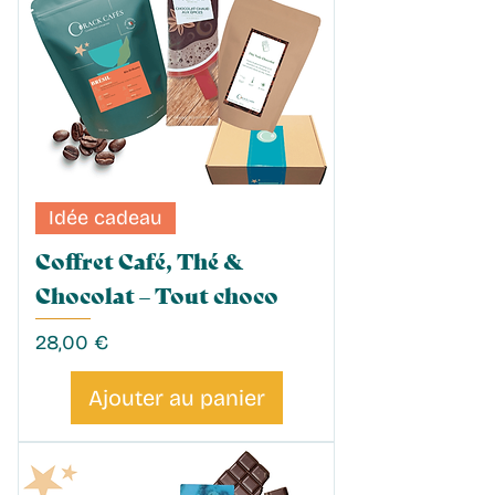
Idée cadeau
Coffret Café, Thé &
Chocolat – Tout choco
Prix
28,00 €
Ajouter au panier