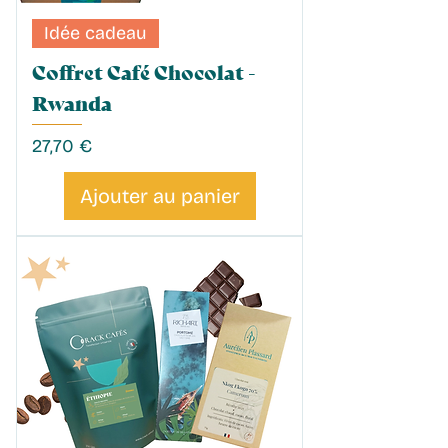
Idée cadeau
Coffret Café Chocolat -
Rwanda
Prix
27,70 €
Ajouter au panier