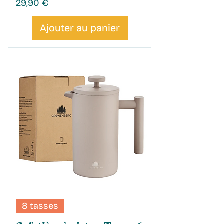
Prix
29,90 €
Ajouter au panier
8 tasses