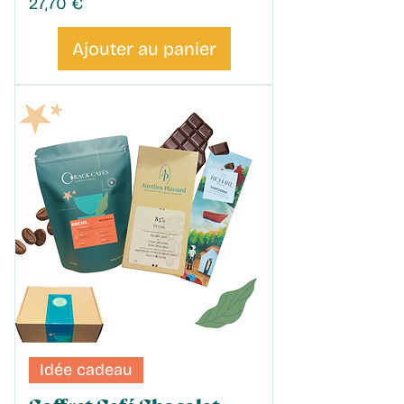
Prix
27,70 €
Ajouter au panier
Idée cadeau