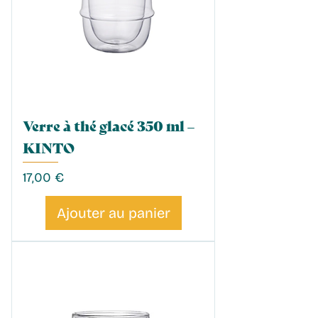
Verre à thé glacé 350 ml –
KINTO
Prix
17,00 €
Ajouter au panier