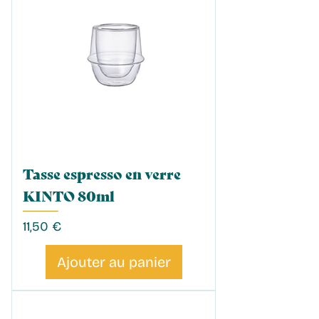
Tasse espresso en verre
KINTO 80ml
Prix
11,50 €
Ajouter au panier