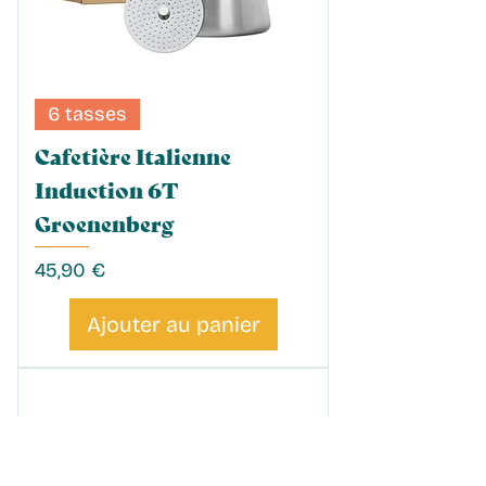
6 tasses
Cafetière Italienne
Induction 6T
Groenenberg
Prix
45,90 €
Ajouter au panier