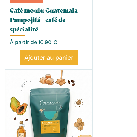
Café moulu Guatemala -
Pampojilá - café de
spécialité
Prix promotionnel
À partir de
10,90 €
Ajouter au panier