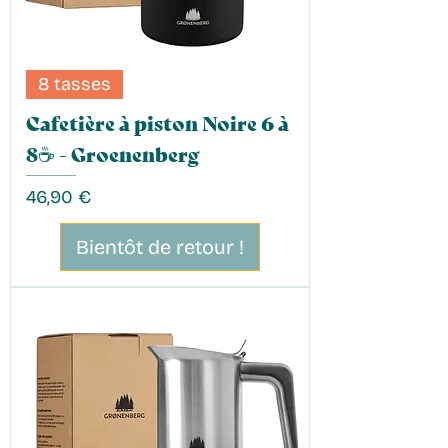
8 tasses
Cafetière à piston Noire 6 à
8☕️ - Groenenberg
Prix
46,90 €
Bientôt de retour !