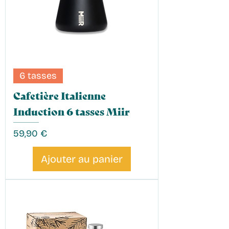
6 tasses
Cafetière Italienne
Induction 6 tasses Miir
Prix
59,90 €
Ajouter au panier