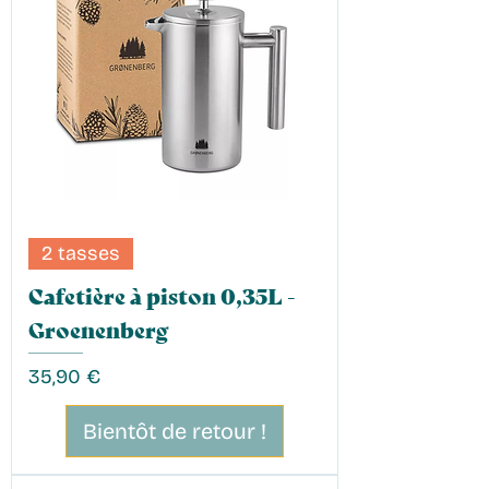
2 tasses
Cafetière à piston 0,35L -
Groenenberg
Prix
35,90 €
Bientôt de retour !