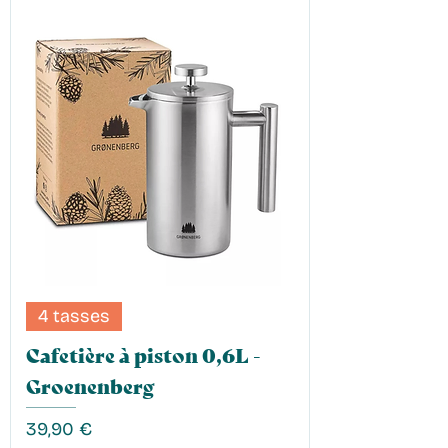
4 tasses
Cafetière à piston 0,6L -
Groenenberg
Prix
39,90 €