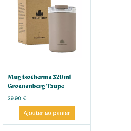
Mug isotherme 320ml
Groenenberg Taupe
Prix
29,90 €
Ajouter au panier