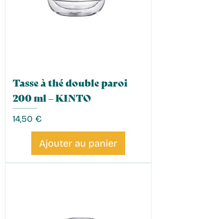
Tasse à thé double paroi
200 ml – KINTO
Prix
14,50 €
Ajouter au panier