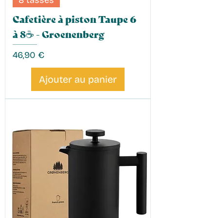
Cafetière à piston Taupe 6
à 8☕️ - Groenenberg
Prix
46,90 €
Ajouter au panier