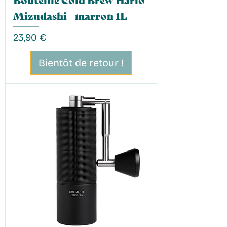
Mizudashi - marron 1L
Prix
23,90 €
Bientôt de retour !