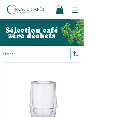
Sélection café
zéro déchets
Filtrer