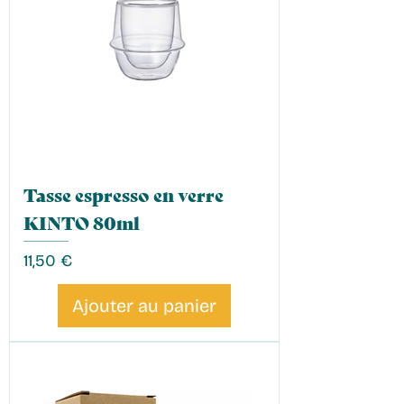
Tasse espresso en verre
KINTO 80ml
Prix
11,50 €
Ajouter au panier