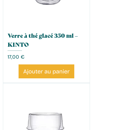
Verre à thé glacé 350 ml –
KINTO
Prix
17,00 €
Ajouter au panier