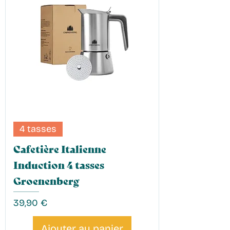
4 tasses
Cafetière Italienne
Induction 4 tasses
Groenenberg
Prix
39,90 €
Ajouter au panier