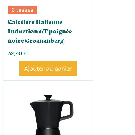
6 tasses
Cafetière Italienne
Induction 6T poignée
noire Groenenberg
Prix
39,90 €
Ajouter au panier