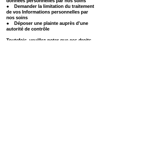
données personnelles par nos soins
● Demander la limitation du traitement
de vos Informations personnelles par
nos soins
● Déposer une plainte auprès d'une
autorité de contrôle
Toutefois, veuillez noter que ces droits
ne sont pas absolus et qu’ils peuvent
être soumis à nos propres intérêts
légitimes ou exigences réglementaires.
Si vous avez des questions d'ordre
général sur les Informations
personnelles que nous recueillons et
sur la manière dont nous les utilisons,
veuillez nous contacter de la manière
indiquée ci-dessous.
Dans le cadre de la mise à disposition
des Services à nos utilisateurs, nous
pouvons transférer des informations à
des entités affiliées ou à d'autres tiers
au-delà des frontières de votre pays ou
juridiction, vers d'autres pays ou
juridictions dans le monde. En utilisant
les Services, vous consentez au