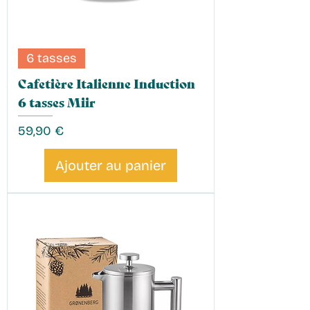
6 tasses
Cafetière Italienne Induction
6 tasses Miir
Prix
59,90 €
Ajouter au panier