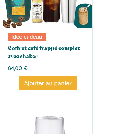
Idée cadeau
Coffret café frappé complet
avec shaker
Prix
64,00 €
Ajouter au panier