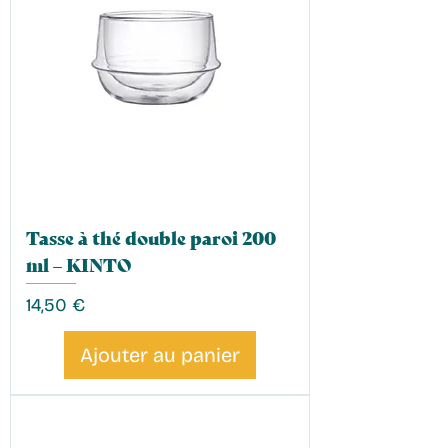
Tasse à thé double paroi 200
ml – KINTO
Prix
14,50 €
Ajouter au panier