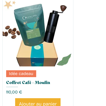
Idée cadeau
Coffret Café - Moulin
Prix
110,00 €
Ajouter au panier