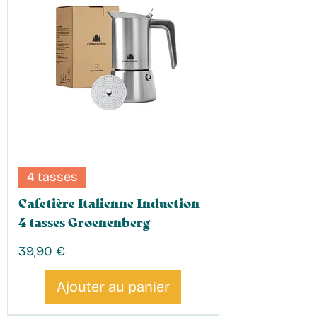
4 tasses
Cafetière Italienne Induction
4 tasses Groenenberg
Prix
39,90 €
Ajouter au panier