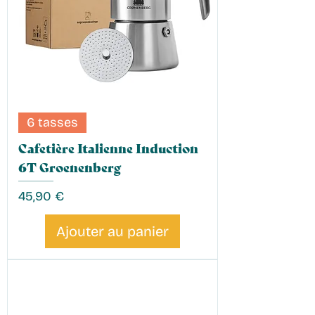
6 tasses
Cafetière Italienne Induction
6T Groenenberg
Prix
45,90 €
Ajouter au panier