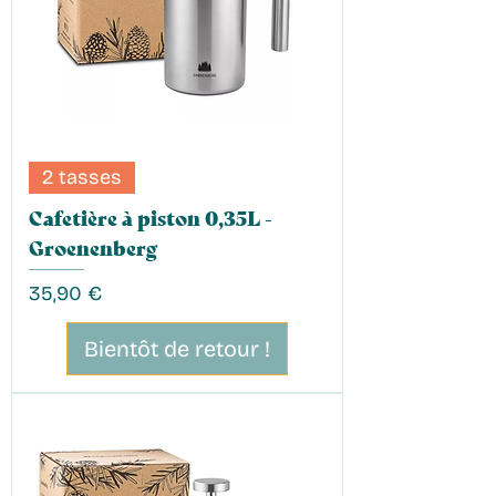
2 tasses
Cafetière à piston 0,35L -
Groenenberg
Prix
35,90 €
Bientôt de retour !