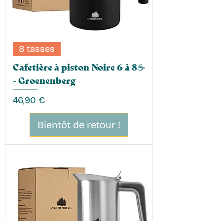
8 tasses
Cafetière à piston Noire 6 à 8☕️
- Groenenberg
Prix
46,90 €
Bientôt de retour !