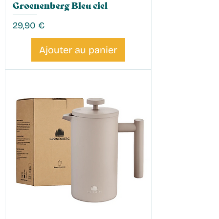
Groenenberg Bleu ciel
Prix
29,90 €
Ajouter au panier