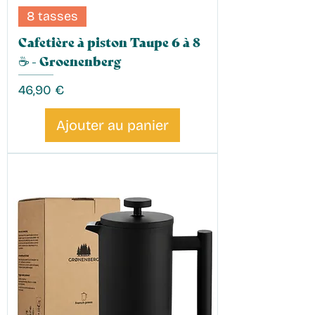
8 tasses
Cafetière à piston Taupe 6 à 8
☕️ - Groenenberg
Prix
46,90 €
Ajouter au panier