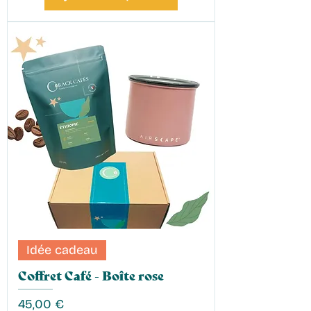
Idée cadeau
Coffret Café - Boîte rose
Prix
45,00 €