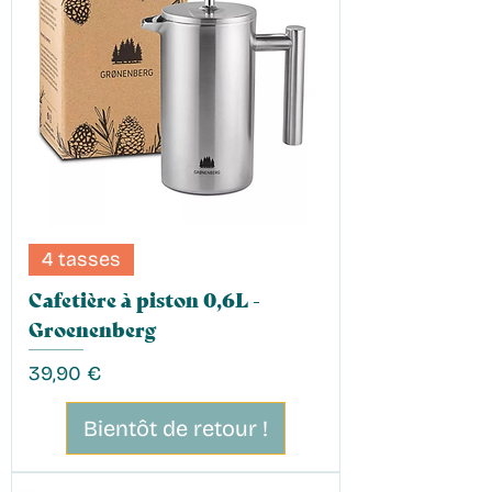
4 tasses
Cafetière à piston 0,6L -
Groenenberg
Prix
39,90 €
Bientôt de retour !