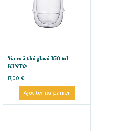
Verre à thé glacé 350 ml –
KINTO
Prix
17,00 €
Ajouter au panier