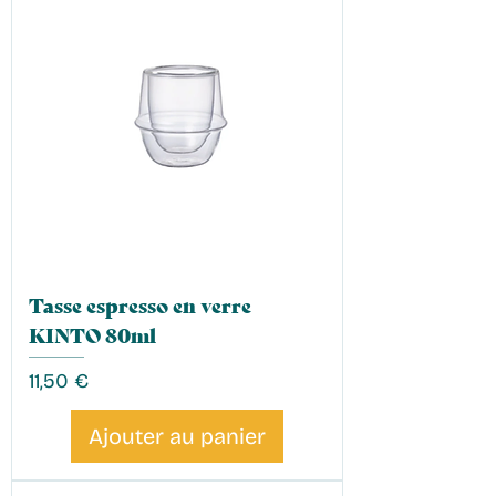
Tasse espresso en verre
KINTO 80ml
Prix
11,50 €
Ajouter au panier