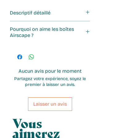
Descriptif détaillé
Capacité : 250g
Pourquoi on aime les boîtes
Matière : acier inoxydable
Airscape ?
Couleur : cuivrée brossée
Les boîtes Airscape sont design et
innovantes. La technologie
Airscape® consiste en un
couvercle "vide d'air" qui fait fuir
Aucun avis pour le moment
l'air en refermant la boîte pour une
Partagez votre expérience, soyez le
conservation optimale de vos
premier à laisser un avis.
précieux grains de café !
Laisser un avis
Vous
aimerez