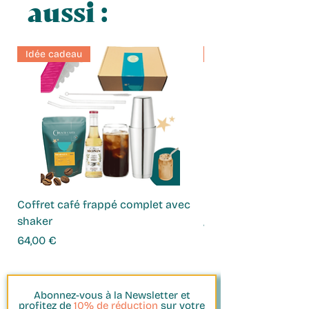
aussi :
Idée cadeau
Idée cadeau
Coffret café frappé complet avec
Coffret Infusions
shaker
Prix
49,00 €
Prix
64,00 €
Abonnez-vous à la Newsletter et
profitez de
10% de réduction
sur votre