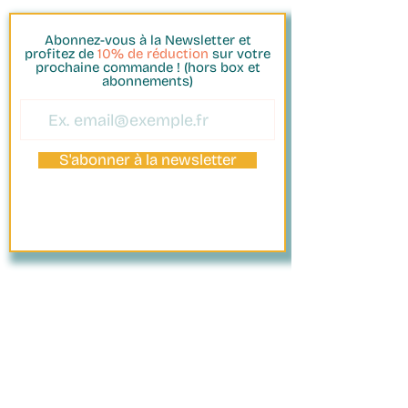
27 cm
Poids : 2,6 kg
Abonnez-vous à la Newsletter et
Capacité : 1 litre (brique
profitez de
10% de réduction
sur votre
prochaine commande ! (hors box et
standard)
abonnements)
Refroidissement : jusqu’à 20 °C
en dessous de la température
ambiante, minimum 2 °C
S'abonner à la newsletter
PAIEMENT
SÉCURISÉ