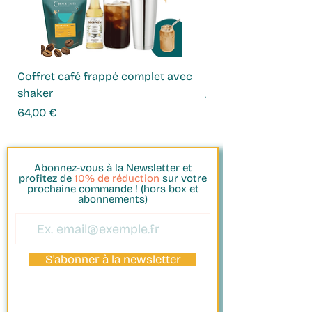
Coffret café frappé complet avec
Coffret Infusions
shaker
Prix
49,00 €
Prix
64,00 €
Abonnez-vous à la Newsletter et
profitez de
10% de réduction
sur votre
prochaine commande ! (hors box et
abonnements)
S'abonner à la newsletter