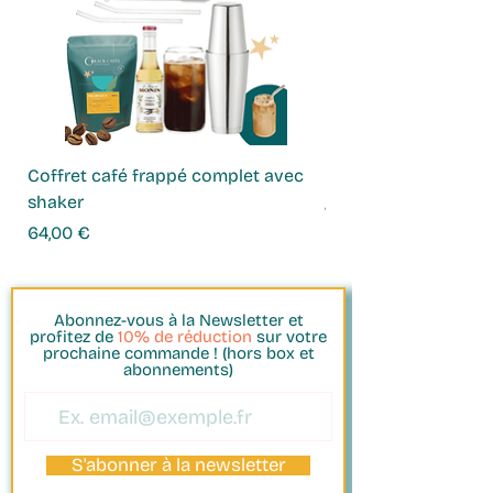
Coffret café frappé complet avec
Coffret Infusions
shaker
Prix
49,00 €
Prix
64,00 €
Abonnez-vous à la Newsletter et
profitez de
10% de réduction
sur votre
prochaine commande ! (hors box et
abonnements)
S'abonner à la newsletter