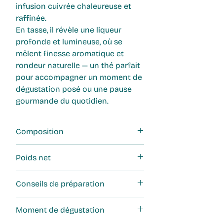
infusion cuivrée chaleureuse et
raffinée.
En tasse, il révèle une liqueur
profonde et lumineuse, où se
mêlent finesse aromatique et
rondeur naturelle — un thé parfait
pour accompagner un moment de
dégustation posé ou une pause
gourmande du quotidien.
Composition
Thé noir Assam Jamguri*, thé noir
Poids net
Ceylan Blackwood*
100g
Conseils de préparation
Température
: 90–95 °C
Moment de dégustation
Infusion
: 3 à 4 minutes