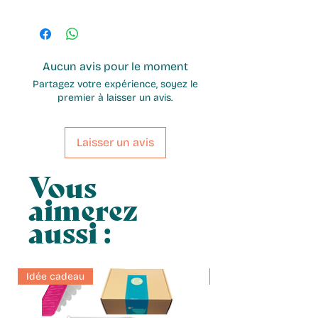
Dosage
: 2 g par 200 ml d’eau
Idéal toute la journée, également
Pour un profil plus intense,
comme base de préparation
allongez légèrement le temps
glacée
d’infusion, sans dépasser 5
Aucun avis pour le moment
minutes.
Partagez votre expérience, soyez le
premier à laisser un avis.
Laisser un avis
Vous
aimerez
aussi :
Idée cadeau
Idée cadeau