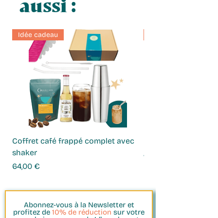
aussi :
Idée cadeau
Idée cadeau
Coffret café frappé complet avec
Coffret Infusions
shaker
Prix
49,00 €
Prix
64,00 €
Abonnez-vous à la Newsletter et
profitez de
10% de réduction
sur votre