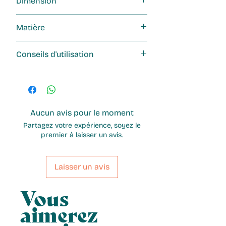
Dimension
12 cm de diamètre
Matière
inox
Conseils d'utilisation
Il suffit de placer cet
adaptateur sous les cafetières
italiennes pendant la cuisson. La
poignée est idéale pour attraper
Aucun avis pour le moment
ou déplacer l’adaptateur sans se
Partagez votre expérience, soyez le
brûler.
premier à laisser un avis.
Laisser un avis
Vous
aimerez