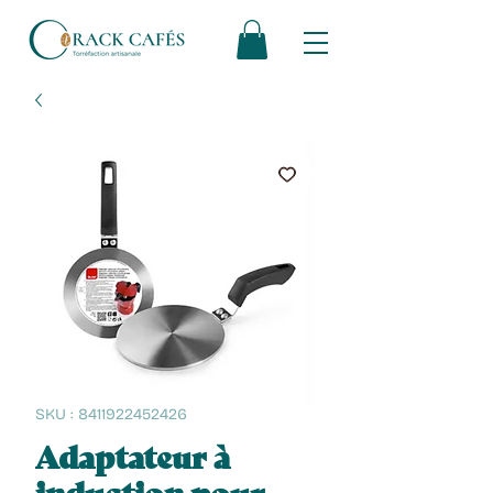
SKU : 8411922452426
Adaptateur à
induction pour