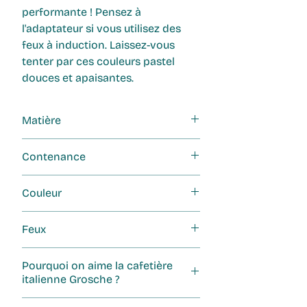
performante ! Pensez à
l'adaptateur si vous utilisez des
feux à induction. Laissez-vous
tenter par ces couleurs pastel
douces et apaisantes.
Matière
Aluminium supérieur
Contenance
150 ml (3 tasses)
Couleur
Bleue
Feux
Electrique et gaz. Pour l'induction,
Pourquoi on aime la cafetière
vous pouvez utiliser
l'adaptateur à
italienne Grosche ?
induction.
Pour son design et son ergonomie,