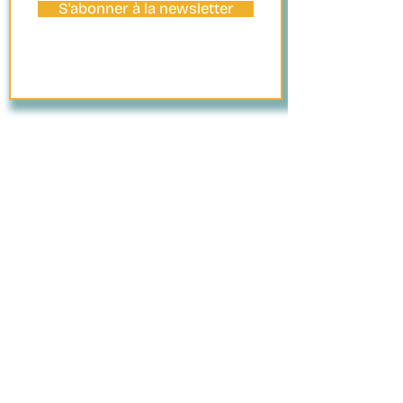
S'abonner à la newsletter
PAIEMENT
SÉCURISÉ
FIDÉLITÉ RÉCOMPENSÉE AVEC
LE PROGRAMME MYCRACK