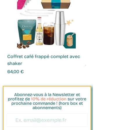
fortes. Elle est certifiée B Corp et
Carbon Neutral.
Coffret café frappé complet avec
Coffret Infusions
shaker
Prix
49,00 €
Prix
64,00 €
Abonnez-vous à la Newsletter et
profitez de
10% de réduction
sur votre
prochaine commande ! (hors box et
abonnements)