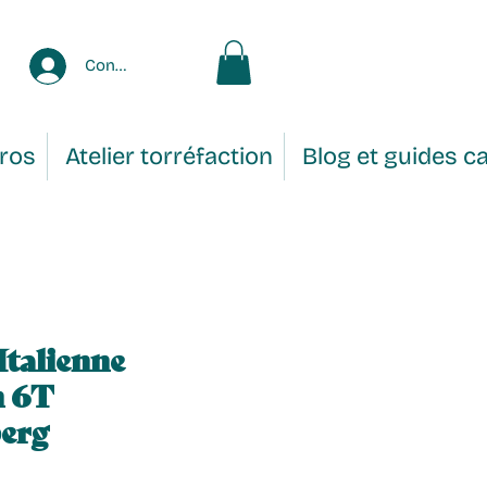
Connexion
Pros
Atelier torréfaction
Blog et guides c
Italienne
n 6T
erg