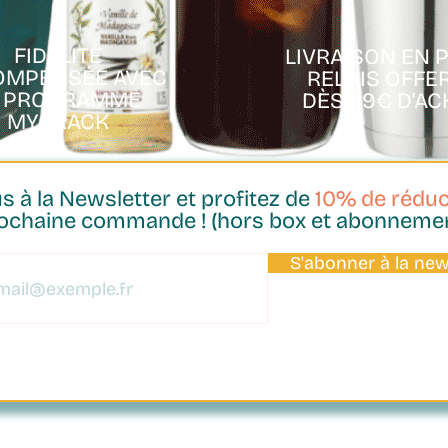
FIDÉLITÉ
LIVRAISON EN 
OMPENSÉE AVEC
RELAIS OFFE
E PROGRAMME
DÈS 49€ D'AC
MYCRACK
 à la Newsletter et profitez de
10% de réduc
ochaine commande ! (hors box et abonneme
Aperçu rapide
S'abonner à la new