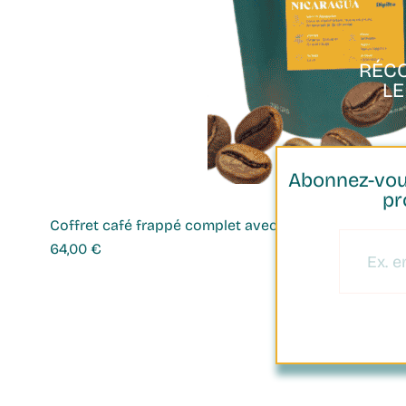
PAIEMENT
SÉCURISÉ
RÉC
L
Abonnez-vous
pr
Coffret café frappé complet avec shaker
Prix
64,00 €