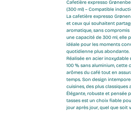
Cafetière expresso Grønenber
(300 ml) – Compatible induct
La cafetière expresso Grønen
et ceux qui souhaitent parta
aromatique
, sans compromis su
une capacité de
300 ml
, elle
idéale pour les moments con
quotidienne plus abondante.
Réalisée en
acier inoxydable 
100 % sans aluminium
, cette
arômes du café tout en assur
temps. Son design intemporel 
cuisines, des plus classiques
Élégante, robuste et pensée p
tasses est un choix fiable po
jour après jour
, quel que soit