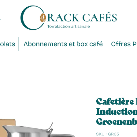
olats
Abonnements et box café
Offres 
Cafetière 
Inductio
Groenenb
SKU : GR05