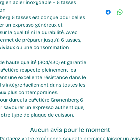
rechange
g en acier inoxydable – 6 tasses
la main.
résultat dans la 
Grande capaci
ion
Plus de détails su
accessoires qui t
les bureaux ou
berg 6 tasses est conçue pour celles
la cafetière italie
quotidien en un m
quantité.
ger un
expresso généreux et
authentique et maî
Compatibilité u
r la qualité ni la durabilité. Avec
Avec un design é
plaques à induc
 permet de préparer jusqu’à
6 tasses
,
orientée durabili
vitrocéramique
viviaux ou une consommation
produits pensés p
Matériaux durab
dans la vie de tous
inoxydable rob
de haute qualité (304/430)
et garantie
la surenchère tec
nocives.
 cafetière respecte pleinement les
des objets fiables,
Entretien simpl
ant une excellente résistance dans le
conçus pour durer
vaisselle pour 
s’intègre facilement dans toutes les
Une vision du café
pratique.
 aux plus contemporaines.
où
sobriété rime 
Conception re
our durer, la cafetière Grønenberg 6
entièrement sa
ur savourer un
expresso authentique,
d’instructions 
 votre type de plaque de cuisson.
Aucun avis pour le moment
Partagez votre expérience, soyez le premier à laisser un avis