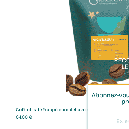
PAIEMENT
SÉCURISÉ
RÉC
L
Abonnez-vous
pr
Coffret café frappé complet avec shaker
Prix
64,00 €