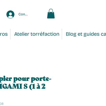
Connexion
Pros
Atelier torréfaction
Blog et guides c
apier pour porte-
RIGAMI S (1 à 2
08