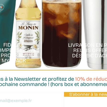
FIDÉLITÉ
LIVRAISON EN 
OMPENSÉE AVEC
RELAIS OFFE
E PROGRAMME
DÈS 49€ D'AC
MYCRACK
 à la Newsletter et profitez de
10% de réduc
ochaine commande ! (hors box et abonneme
Aperçu rapide
S'abonner à la new