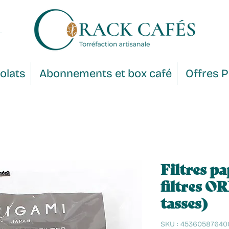
olats
Abonnements et box café
Offres 
Filtres p
filtres O
tasses)
SKU : 45360587640