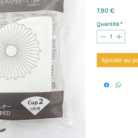
Prix
7,90 €
Quantité
*
Ajouter au p