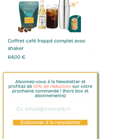
Coffret café frappé complet avec
Coffret Infusions
shaker
Prix
49,00 €
Prix
64,00 €
Abonnez-vous à la Newsletter et
profitez de
10% de réduction
sur votre
prochaine commande ! (hors box et
abonnements)
S'abonner à la newsletter