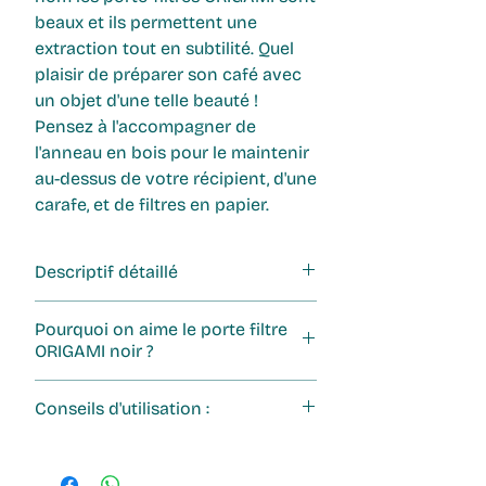
beaux et ils permettent une
extraction tout en subtilité. Quel
plaisir de préparer son café avec
un objet d'une telle beauté !
Pensez à l'accompagner de
l'anneau en bois pour le maintenir
au-dessus de votre récipient, d'une
carafe, et de filtres en papier.
Descriptif détaillé
Matière : porcelaine de Mino
Pourquoi on aime le porte filtre
(fabrication japonaise ancestrale)
ORIGAMI noir ?
Taille M : 2 à 4 tasses
Couleur : noir
Pour son esthétique original et sa
Conseils d'utilisation :
S'utilise avec son support en bois
couleur ! Il est aussi facile
(non inclus) et des filtres en papier
d'utilisation et d'entretien. Les
Vous pouvez utiliser le dripper
ORIGAMI (non inclus), vendus sur
porte filtres ORIGAMI sont
ORIGAMI avec une carafe un verre