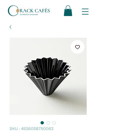
SKU : 4536058750063