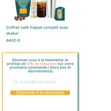
faisant des cercles en partant du
milieu. Attendez quelques
secondes que l'eau s'écoule et
recommencez. Faites ainsi jusqu'à
Coffret café frappé complet avec
Coffret Infusions
verser toute l'eau. Jetez le marc (ou
shaker
Prix
49,00 €
gardez-le pour votre potager) et
Prix
64,00 €
dégustez !
Abonnez-vous à la Newsletter et
profitez de
10% de réduction
sur votre
prochaine commande ! (hors box et
abonnements)
S'abonner à la newsletter