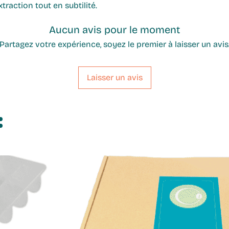
préalablement pos
traction tout en subtilité.
choix. Placez un f
dripper. Rincez le 
Aucun avis pour le moment
l'eau (pour supprim
Partagez votre expérience, soyez le premier à laisser un avis
pourrait donner a
moulu moyennement
g pour 100 ml d'ea
Laisser un avis
porte filtre pour a
Versez l'eau chau
:
mouiller la moutu
et au bout de qu
partie de l'eau re
en partant du mil
secondes que l'e
Faites ainsi jusqu'
marc (ou gardez-l
dégustez !