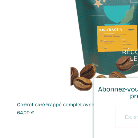
PAIEMENT
SÉCURISÉ
RÉC
L
Abonnez-vous
pr
Coffret café frappé complet avec shaker
Prix
64,00 €