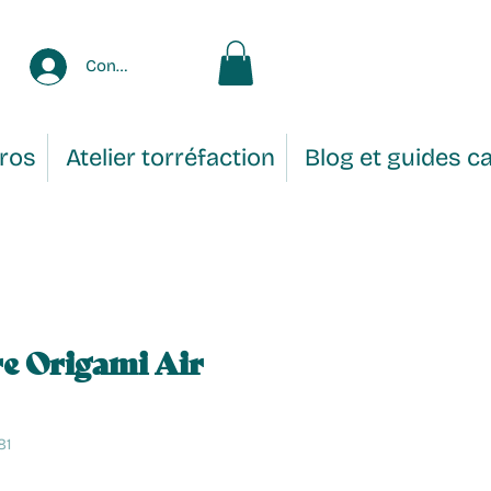
Connexion
Pros
Atelier torréfaction
Blog et guides c
re Origami Air
81