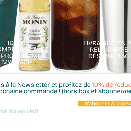
FIDÉLITÉ
LIVRAISON EN 
OMPENSÉE AVEC
RELAIS OFFE
E PROGRAMME
DÈS 49€ D'AC
MYCRACK
 à la Newsletter et profitez de
10% de réduc
ochaine commande ! (hors box et abonneme
Aperçu rapide
S'abonner à la new