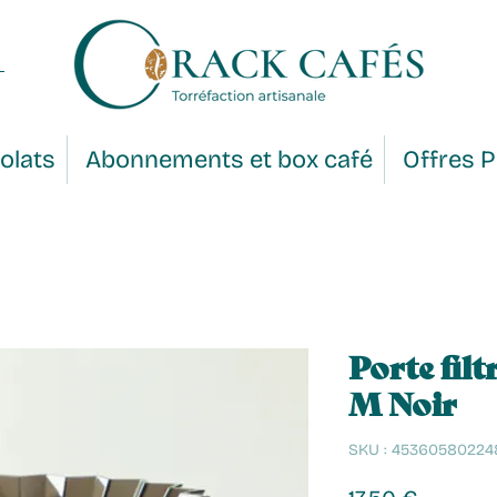
olats
Abonnements et box café
Offres 
Porte filt
M Noir
SKU : 45360580224
Prix