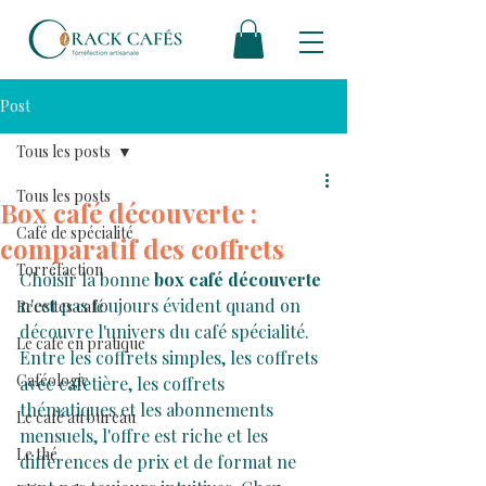
Post
Tous les posts
Tous les posts
Box café découverte :
Café de spécialité
comparatif des coffrets
Torréfaction
Choisir la bonne 
box café découverte
n'est pas toujours évident quand on 
Recettes café
découvre l'univers du café spécialité. 
Le café en pratique
Entre les coffrets simples, les coffrets 
Caféologie
avec cafetière, les coffrets 
thématiques et les abonnements 
Le café au bureau
mensuels, l'offre est riche et les 
Le thé
différences de prix et de format ne 