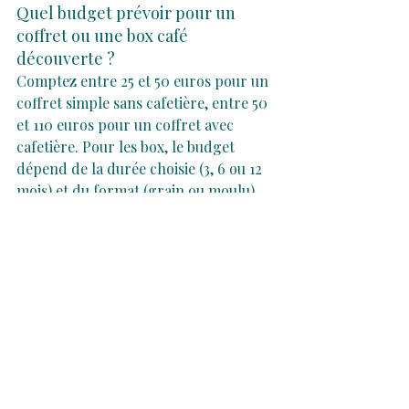
Quel budget prévoir pour un 
coffret ou une box café 
découverte ?
Comptez entre 25 et 50 euros pour un 
coffret simple sans cafetière, entre 50 
et 110 euros pour un coffret avec 
cafetière. Pour les box, le budget 
dépend de la durée choisie (3, 6 ou 12 
mois) et du format (grain ou moulu).
Peut-on personnaliser une box 
café découverte ?
Oui, nos coffrets sont 
personnalisables. Vous pouvez choisir 
la cafetière (si la box en contient une), 
la forme du café (grains ou moulu) et 
les origines selon les préférences 
connues du destinataire. C'est l'option 
idéale pour composer un cadeau 