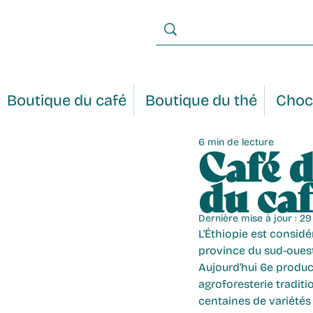
Boutique du café
Boutique du thé
Choc
6 min de lecture
Café d
du caf
Dernière mise à jour :
29 
L'É
thiopie est co
nsidé
province du sud-ouest,
Aujourd'hui 6e produc
agroforesterie traditi
centaines de variétés