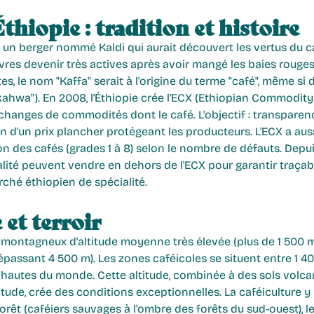
Éthiopie : tradition et histoire
t un berger nommé Kaldi qui aurait découvert les vertus du caf
res devenir très actives après avoir mangé les baies rouges 
es, le nom "Kaffa" serait à l'origine du terme "café", même si
kahwa"). En 2008, l'Éthiopie crée l'ECX (Ethiopian Commodity
changes de commodités dont le café. L'objectif : transparenc
ion d'un prix plancher protégeant les producteurs. L'ECX a aus
 des cafés (grades 1 à 8) selon le nombre de défauts. Depuis
ité peuvent vendre en dehors de l'ECX pour garantir traçabili
rché éthiopien de spécialité.
et terroir
s montagneux d'altitude moyenne très élevée (plus de 1 500 
ssant 4 500 m). Les zones caféicoles se situent entre 1 40
s hautes du monde. Cette altitude, combinée à des sols volca
titude, crée des conditions exceptionnelles. La caféiculture y 
forêt (caféiers sauvages à l'ombre des forêts du sud-ouest), l