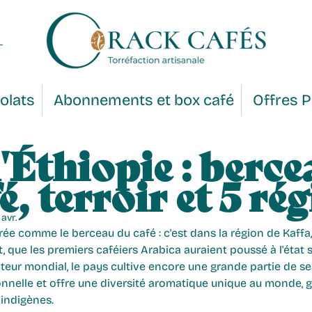
olats
Abonnements et box café
Offres 
'Éthiopie : berce
é, terroir et 5 ré
avr.
rée comme le berceau du café : c'est dans la région de Kaffa
 que les premiers caféiers Arabica auraient poussé à l'état 
teur mondial, le pays cultive encore une grande partie de se
onnelle et offre une diversité aromatique unique au monde, g
 indigènes.