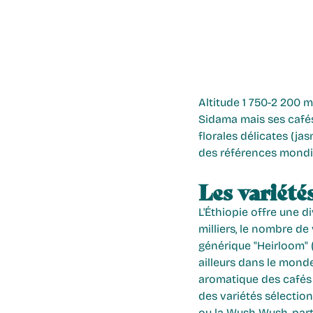
Altitude 1 750-2 200 m.
Sidama mais ses cafés 
florales délicates (ja
des références mondial
Les variété
L'Éthiopie offre une d
milliers, le nombre de
générique "Heirloom" (
ailleurs dans le monde
aromatique des cafés é
des variétés sélection
ou la Wush Wush, parti