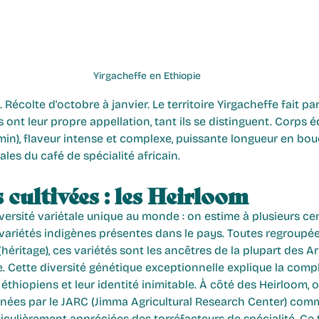
Yirgacheffe en Ethiopie
 Récolte d'octobre à janvier. Le territoire Yirgacheffe fait par
ont leur propre appellation, tant ils se distinguent. Corps éq
smin), flaveur intense et complexe, puissante longueur en bouc
es du café de spécialité africain.
s cultivées : les Heirloom
iversité variétale unique au monde : on estime à plusieurs cen
 variétés indigènes présentes dans le pays. Toutes regroupée
héritage), ces variétés sont les ancêtres de la plupart des Ar
. Cette diversité génétique exceptionnelle explique la compl
thiopiens et leur identité inimitable. À côté des Heirloom, o
nées par le JARC (Jimma Agricultural Research Center) comme 
culièrement appréciées des torréfacteurs de spécialité. Ce te