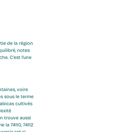
tie de la région 
uilibré, notes 
he. C'est l'une 
taines, voire 
s sous le terme 
abicas cultivés 
exité 
n trouve aussi 
la 74110, 74112 
rroir est si 