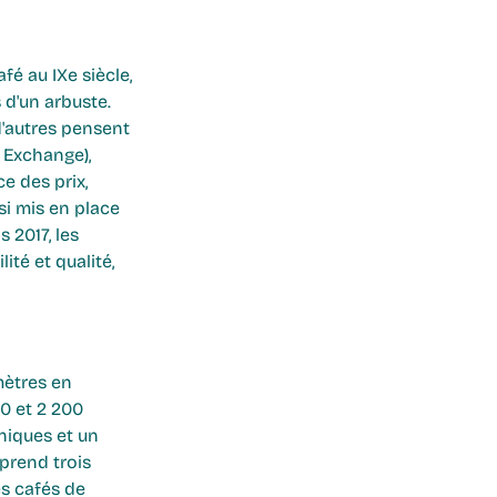
é au IXe siècle, 
d'un arbuste. 
 d'autres pensent 
 Exchange), 
e des prix, 
si mis en place 
 2017, les 
té et qualité, 
mètres en 
0 et 2 200 
niques et un 
prend trois 
es cafés de 