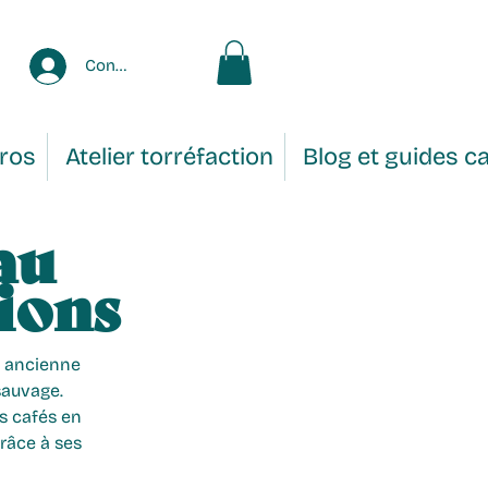
Connexion
Pros
Atelier torréfaction
Blog et guides c
au
gions
, ancienne 
sauvage. 
s cafés en 
râce à ses 