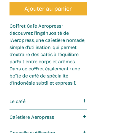
Ajouter au panier
Coffret Café Aeropress
:
découvrez l'ingénuosité de
l'Aeropress, une cafetière nomade,
simple d'utilisation, qui permet
d'extraire des cafés à l'équilibre
parfait entre corps et arômes.
Dans ce coffret également :
une
boîte de café de spécialité
d'Indonésie subtil et expressif.
Le café
Café d'Indonésie : Elégant et
Cafetière Aeropress
onctueux. Des notes florales,
fruitées et épicées. Un café tout
Capacité : 2 tasses soit 25 cl.
Conseils d'utilisation