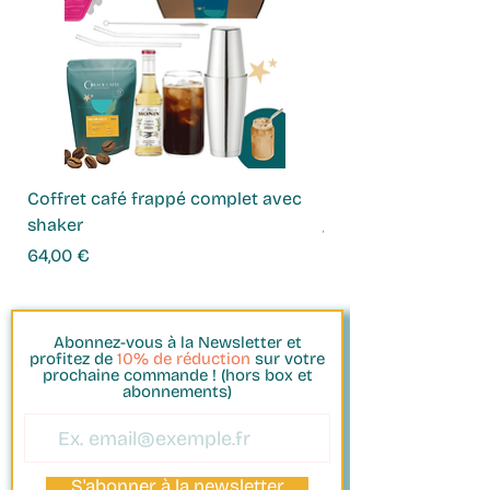
Coffret café frappé complet avec
Coffret Infusions
shaker
Prix
49,00 €
Prix
64,00 €
Abonnez-vous à la Newsletter et
profitez de
10% de réduction
sur votre
prochaine commande ! (hors box et
abonnements)
S'abonner à la newsletter