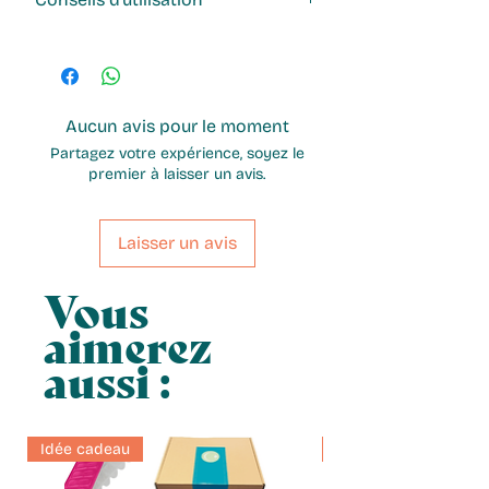
en délicatesse. Tout un voyage...
Accessoires. inclus : 100 filtres
Poids net : 200g
papier; un mélangeur
Comment utiliser l'Aeropress
Nomade
Rapide : extraction en 2 min
Ludique grâce à ses multiples
Aucun avis pour le moment
recettes
Partagez votre expérience, soyez le
Nettoyage ultra facile : dévissez,
premier à laisser un avis.
pressez, rincez
Laisser un avis
Vous
aimerez
aussi :
Idée cadeau
Idée cadeau