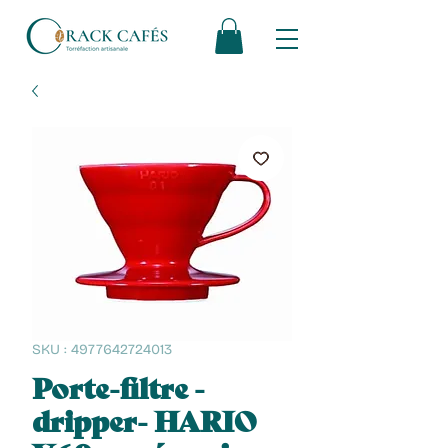
SKU : 4977642724013
Porte-filtre -
dripper- HARIO