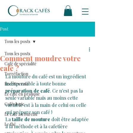
Post
Tous les posts
Tous les posts
Comment moudre votre
Café de spécialité
café ?
Torréfaction
La mouture du café est un ingrédient 
indispensable à toute bonne 
Recettes café
préparation de café
. Ce n'est pas la 
Le café en pratique
seule variable mais au moins cette 
Caféologie
variable est à la main de celui ou celle 
qui prépare son café !
Le café au bureau
La 
taille de mouture
 doit être adaptée 
Le thé
à la méthode et à la cafetière 