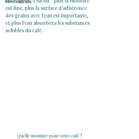
envisagées. À savoir : plus la mouture 
Idées cadeaux
est fine, plus la surface d'adhérence 
des grains avec l'eau est importante, 
et plus l'eau absorbera les substances 
solubles du café.
Quelle mouture pour votre café ?