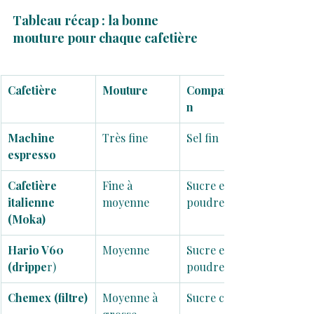
Tableau récap : la bonne 
mouture pour chaque cafeti
ère
Cafetière
Mouture
Comparaiso
n
Machine 
Très fine
Sel fin
espresso
Cafetière 
Fine à 
Sucre en 
italienne 
moyenne
poudre
(Moka)
Hario V60 
Moyenne
Sucre en 
(drippe
r)
poudre
Chemex (filtre)
Moyenne à 
Sucre cristal