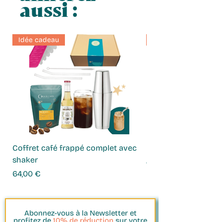
aussi :
Idée cadeau
Idée cadeau
Coffret café frappé complet avec
Coffret Infusions
shaker
Prix
49,00 €
Prix
64,00 €
Abonnez-vous à la Newsletter et
profitez de
10% de réduction
sur votre