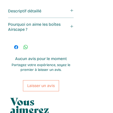
Descriptif détaillé
Capacité : 250g
Pourquoi on aime les boîtes
Matière : céramique, couvercle en
Airscape ?
bambo
Couleur : noire
Les boîtes Airscape sont design et
innovantes. La technologie
Airscape® consiste en un
couvercle "vide d'air" qui fait fuir
Aucun avis pour le moment
l'air en refermant la boîte pour une
Partagez votre expérience, soyez le
conservation optimale de vos
premier à laisser un avis.
précieux grains de café !
Laisser un avis
Vous
aimerez