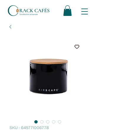
SKU : 645771006778