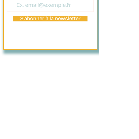
environnement, les producteurs
locaux adoptent des méthodes
agricoles durables : culture sans
S'abonner à la newsletter
déforestation, systèmes
agroforestiers, utilisation de
compost naturel, traitement
écologique de l’eau et techniques
traditionnelles favorisant la
fertilité des terres. La plupart sont
réunis au sein de coopératives
engagées dans le commerce
équitable, la transparence et le
PAIEMENT
renforcement de l’autonomie
SÉCURISÉ
communautaire.
Plus qu’un simple café, ce cru
incarne une vision durable et
responsable : un modèle agricole
qui préserve les écosystèmes,
soutient les familles rurales et