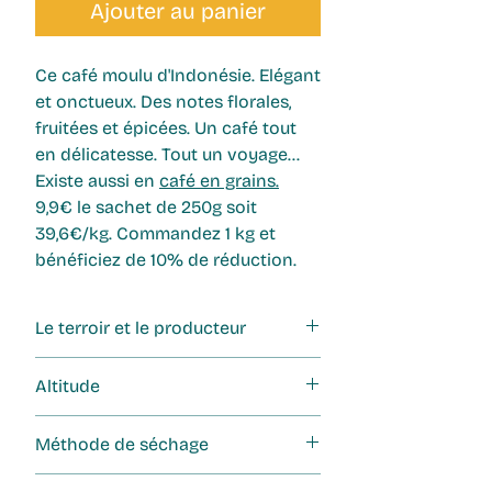
Ajouter au panier
Ce
café moulu
d'Indonésie. Elégant
et onctueux. Des notes florales,
fruitées et épicées. Un café tout
en délicatesse. Tout un voyage...
Existe aussi en
café en grains
.
9,9€ le sachet de 250g soit
39,6€/kg. Commandez 1 kg et
bénéficiez de 10% de réduction.
Le terroir et le producteur
Cultivé dans les hautes terres
Altitude
verdoyantes de Takengon, au
cœur de la région de Gayo sur l’île
1500m
Méthode de séchage
de Sumatra, ce café d’exception
prospère entre 1 200 et 1 700
Wet hulled : Le wet hulled, ou