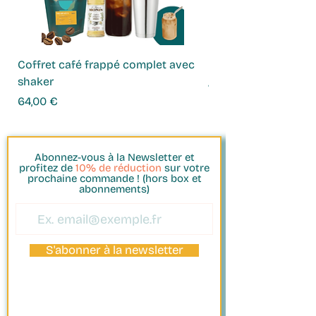
Coffret café frappé complet avec
Coffret Infusions
shaker
Prix
49,00 €
Prix
64,00 €
Abonnez-vous à la Newsletter et
profitez de
10% de réduction
sur votre
prochaine commande ! (hors box et
abonnements)
S'abonner à la newsletter