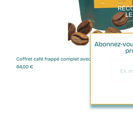
PAIEMENT
SÉCURISÉ
RÉC
L
Abonnez-vous
pr
Coffret café frappé complet avec shaker
Prix
64,00 €
Nous connaître​
Produits
Torréfacteur artisanal
Les cafés d