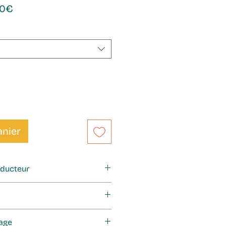
Prix
90€
promotionnel
anier
roducteur
tes terres luxuriantes de
r de la région de
Gayo
, sur
ce café d’exception se
age
1 200 et 1 700 mètres