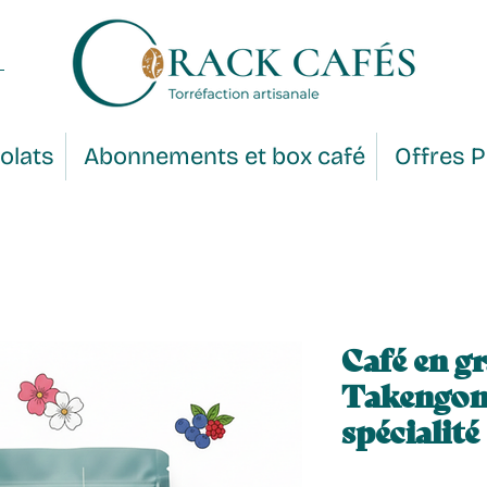
olats
Abonnements et box café
Offres 
Café en gr
Takengon 
spécialité