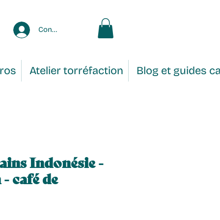
Connexion
Pros
Atelier torréfaction
Blog et guides c
ains Indonésie -
- café de