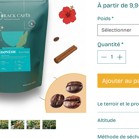
À partir de
9,
Poids
*
Sélectionner
Quantité
*
Ajouter au p
Le terroir et le p
Cultivé sur les
hau
Altitude
Takengon
, au cœu
l’île de
Sumatra
, 
1500m
Méthode de séch
développe entre