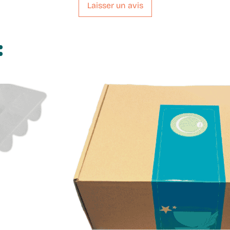
reconnues pour l
Laisser un avis
engagement en fav
biologique et équ
:
illustre à merveill
caractéristiques 
une expérience au
mémorable.
Dans les montagnes
communautés de
parfaite symbiose
Cette région, couv
denses, abrite un
où
l’agroforesteri
la
préservation de
carbone
.
Conscients de la r
leur écosystème, l
des pratiques
res
l’environnement
: