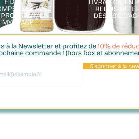
FIDÉLITÉ
LIVRAISON EN 
OMPENSÉE AVEC
RELAIS OFFE
E PROGRAMME
DÈS 49€ D'AC
MYCRACK
 à la Newsletter et profitez de
10% de réduc
ochaine commande ! (hors box et abonneme
Aperçu rapide
S'abonner à la new
Idées cadeaux
Ressources
e spécialité
Idées cadeaux et
Le blog