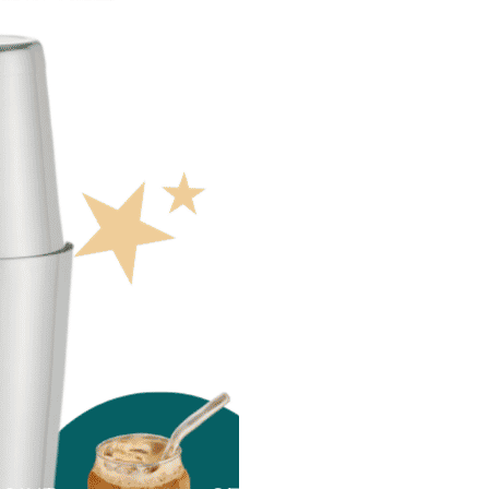
es et de caféiers, usage de
 gestion durable de l’eau et
echniques traditionnelles
lité des terres. La plupart
regroupés en
coopératives
es pour le
commerce
sparence
et le
développement
 locales
.
mple café, ce cru représente
e et responsable
: un modèle
ge la forêt
,
soutient les
 met en lumière le lien
omme et la nature
. En le
articipez à une
économie
ectueuse
, porteuse d’avenir
urs comme pour la planète.