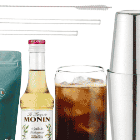
association d’arbr
compost naturel
,
transmission de
t
favorisant la ferti
d’entre eux sont 
solidaires
, engagé
équitable
, la
tran
des communautés
Bien plus qu’un si
une
vision durabl
agricole qui
protè
familles rurales
et
profond entre
l’h
dégustant, vous p
solidaire et resp
pour les producte