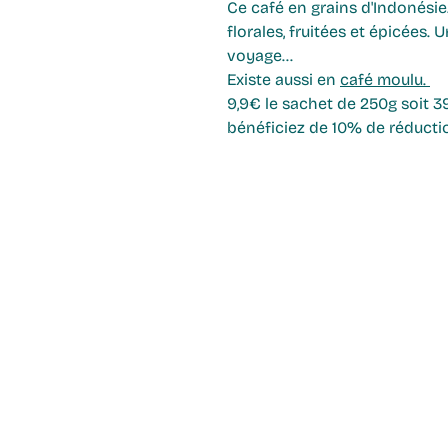
Ce
café en grains
d'Indonésie
florales, fruitées et épicées. 
voyage...
Existe aussi en
café
moulu
.
9,9€ le sachet de 250g soit 
bénéficiez de 10% de réducti