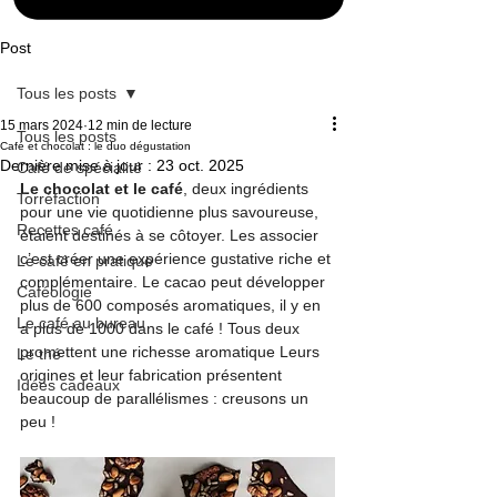
Post
Tous les posts
15 mars 2024
12 min de lecture
Tous les posts
Café et chocolat : le duo dégustation
Dernière mise à jour :
23 oct. 2025
Café de spécialité
Le chocolat et le café
, deux ingrédients 
Torréfaction
pour une vie quotidienne plus savoureuse, 
Recettes café
étaient destinés à se côtoyer. Les associer 
c’est créer une expérience gustative riche et 
Le café en pratique
complémentaire. Le cacao peut développer 
Caféologie
plus de 600 composés aromatiques, il y en 
Le café au bureau
a plus de 1000 dans le café ! Tous deux 
promettent une richesse aromatique Leurs 
Le thé
origines et leur fabrication présentent 
Idées cadeaux
beaucoup de parallélismes : creusons un 
peu !